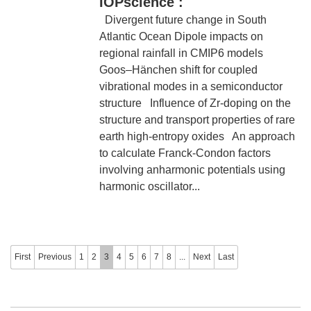
IOPscience :
Divergent future change in South
Atlantic Ocean Dipole impacts on
regional rainfall in CMIP6 models
Goos–Hänchen shift for coupled
vibrational modes in a semiconductor
structure Influence of Zr-doping on the
structure and transport properties of rare
earth high-entropy oxides An approach
to calculate Franck-Condon factors
involving anharmonic potentials using
harmonic oscillator...
First
Previous
1
2
3
4
5
6
7
8
...
Next
Last