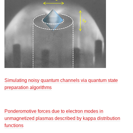
Simulating noisy quantum channels via quantum state
preparation algorithms
Ponderomotive forces due to electron modes in
unmagnetized plasmas described by kappa distribution
functions