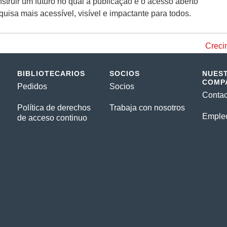
ruir um futuro no qual a publicação e o acesso aberto
uisa mais acessível, visível e impactante para todos.
Creci
BIBLIOTECARIOS
SOCIOS
NUES
COMP
Pedidos
Socios
Contac
Política de derechos
Trabaja con nosotros
Emple
de acceso continuo