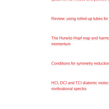
Review: using rolled-up tubes for 
The Hurwitz-Hopf map and harmoni
momentum
Conditions for symmetry reductio
HCl, DCl and TCl diatomic molecu
rovibrational spectra