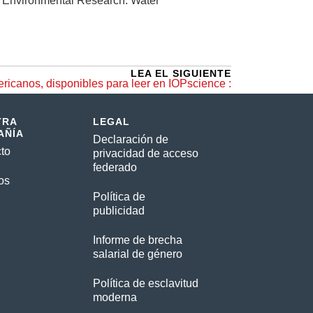
Environmental Research: Water
LEA EL SIGUIENTE
ericanos, disponibles para leer en IOPscience :
TRA
LEGAL
AÑÍA
Declaración de
to
privacidad de acceso
federado
os
Política de
publicidad
Informe de brecha
salarial de género
Política de esclavitud
moderna