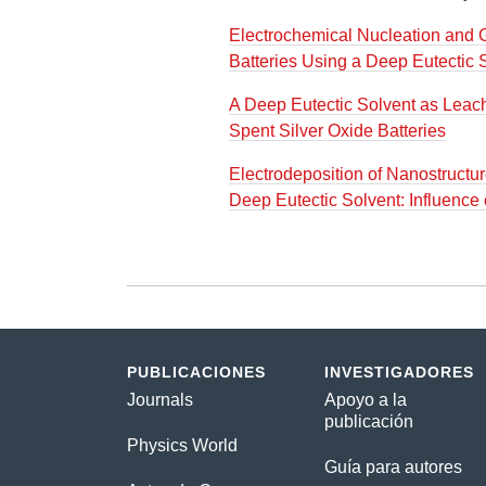
Electrochemical Nucleation and G
Batteries Using a Deep Eutectic 
A Deep Eutectic Solvent as Leachi
Spent Silver Oxide Batteries
Electrodeposition of Nanostructu
Deep Eutectic Solvent: Influence
PUBLICACIONES
INVESTIGADORES
Journals
Apoyo a la
publicación
Physics World
Guía para autores