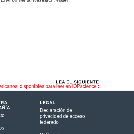
Environmental Research: Water
LEA EL SIGUIENTE
ericanos, disponibles para leer en IOPscience :
TRA
LEGAL
AÑÍA
Declaración de
to
privacidad de acceso
federado
os