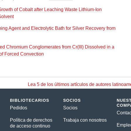
rowth of Cobalt after Leaching Waste Lithium-Ion
Solvent
ng Agent and Electrolytic Bath for Silver Recovery from
red Chromium Conglomerates from Cr(III) Dissolved in a
 of Forced Convection
Lea 5 de los últimos artículos de autores latinoam
BIBLIOTECARIOS
SOCIOS
NUES
COMP
Pedidos
Socios
Contac
Política de derechos
Trabaja con nosotros
Emple
de acceso continuo