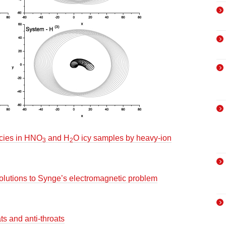
cies in HNO
and H
O icy samples by heavy-ion
3
2
solutions to Synge’s electromagnetic problem
ts and anti-throats