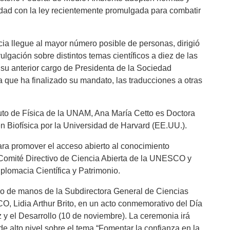
idad con la ley recientemente promulgada para combatir
cia llegue al mayor número posible de personas, dirigió
ulgación sobre distintos temas científicos a diez de las
 su anterior cargo de Presidenta de la Sociedad
 que ha finalizado su mandato, las traducciones a otras
tuto de Física de la UNAM, Ana María Cetto es Doctora
n Biofísica por la Universidad de Harvard (EE.UU.).
ra promover el acceso abierto al conocimiento
l Comité Directivo de Ciencia Abierta de la UNESCO y
omacia Científica y Patrimonio.
io de manos de la Subdirectora General de Ciencias
, Lidia Arthur Brito, en un acto conmemorativo del Día
 y el Desarrollo (10 de noviembre). La ceremonia irá
 alto nivel sobre el tema “Fomentar la confianza en la